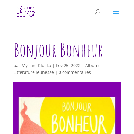
Bonjour Bonheur
par
Myriam Kluska
|
Fév 25, 2022
|
Albums
,
Littérature jeunesse
|
0 commentaires