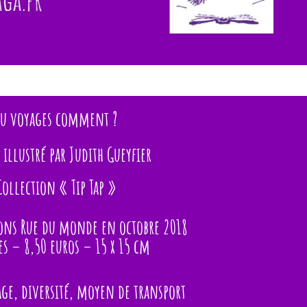
Tu voyages comment ?
t illustré par Judith Gueyfier
Collection « Tip Tap »
ions Rue du monde en octobre 2018
es – 8,50 euros – 15 x 15 cm
age, diversité, moyen de transport