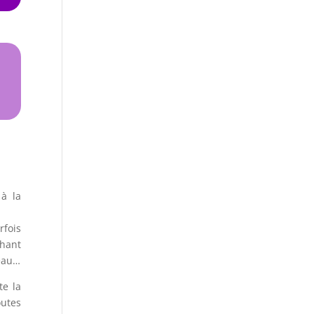
 à la
fois
phant
’eau…
te la
outes