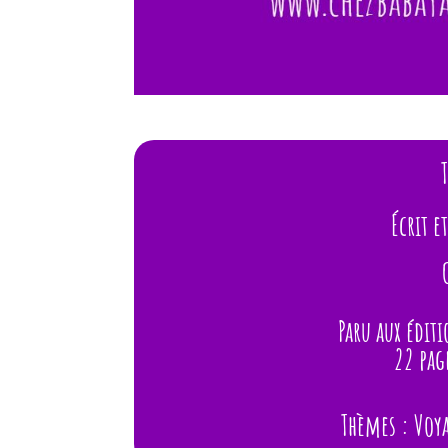
Écrit e
Paru aux édit
22 pag
Thèmes : Voy