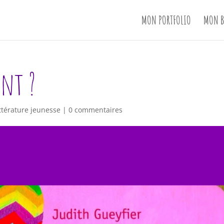
MON PORTFOLIO
MON B
nt ?
ttérature jeunesse
|
0 commentaires