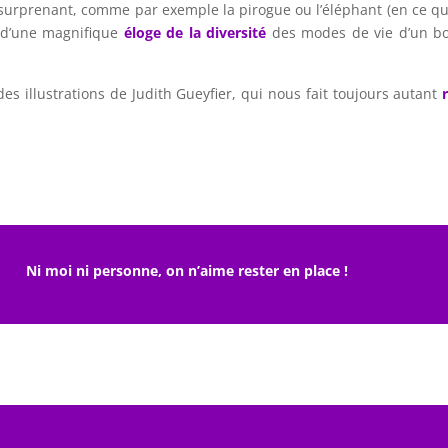
surprenant, comme par exemple la pirogue ou l’éléphant (en ce q
i d’une magnifique
éloge de la diversité
des modes de vie d’un bo
es illustrations de Judith Gueyfier, qui nous fait toujours autant
r
Ni moi ni personne, on n’aime rester en place !