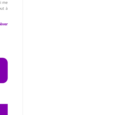
ui me
ut à
êver