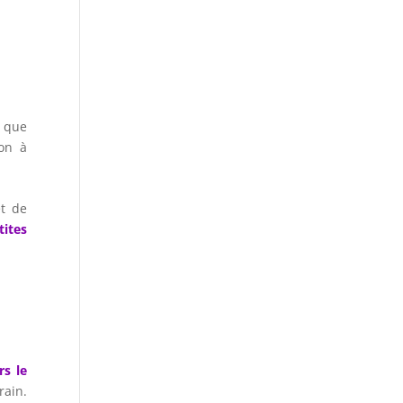
, que
on à
et de
tites
rs le
rain.