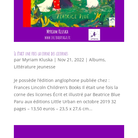
Il était une fois la corne des licornes
par
Myriam Kluska
|
Nov 21, 2022
|
Albums
,
Littérature jeunesse
Je possède l’édition anglophone publiée chez :
Frances Lincoln Children’s Books Il était une fois la
corne des licornes Écrit et illustré par Beatrice Blue
Paru aux éditions Little Urban en octobre 2019 32
pages – 13,50 euros – 23,5 x 27,6 cm...