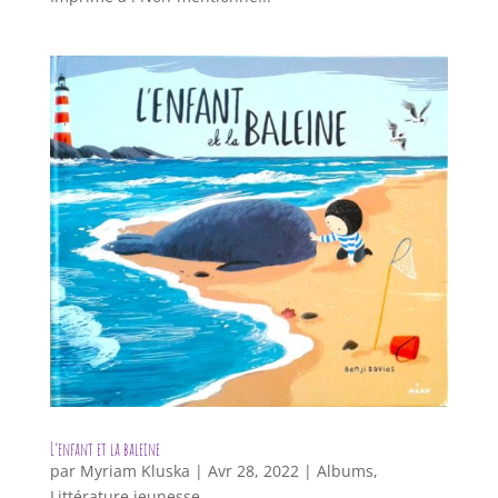
L’enfant et la baleine
par
Myriam Kluska
|
Avr 28, 2022
|
Albums
,
Littérature jeunesse